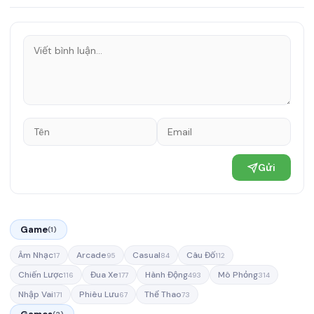
Gửi
Game
(1)
Âm Nhạc
Arcade
Casual
Câu Đố
17
95
84
112
Chiến Lược
Đua Xe
Hành Động
Mô Phỏng
116
177
493
314
Nhập Vai
Phiêu Lưu
Thể Thao
171
67
73