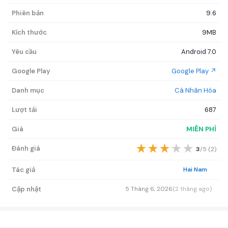
Phiên bản
9.6
Kích thước
9MB
Yêu cầu
Android 7.0
Google Play
Google Play ↗
Danh mục
Cá Nhân Hóa
Lượt tải
687
Giá
MIỄN PHÍ
★
★
★
★
★
Đánh giá
3
/5 (
2
)
Tác giả
Hai Nam
Cập nhật
5 Tháng 6, 2026
(2 tháng ago)