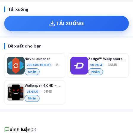
Tải xuống
TẢI XUỐNG
Đề xuất cho bạn
Nova Launcher
Zedge™ Wallpapers & Ringtones
•
8MB
•
38MB
v88500 (8.8.5)
v9.26.4
Nhận
Nhận
Wallpaper 4K HD – Wallcraft
•
51MB
v3.63.0
Nhận
Bình luận
(0)