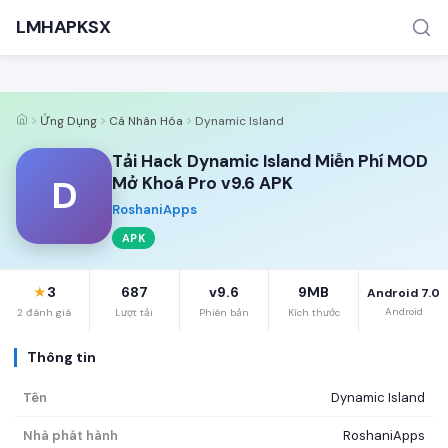
LMHAPKSX
Ứng Dụng
Cá Nhân Hóa
Dynamic Island
Tải Hack Dynamic Island Miễn Phí MOD
D
Mở Khoá Pro v9.6 APK
RoshaniApps
APK
TÌM KIẾM PHỔ BIẾN
Game
3
687
v9.6
9MB
★
Android 7.0
Android
2 đánh giá
Lượt tải
Phiên bản
Kích thước
Thông tin
Tên
Dynamic Island
Nhà phát hành
RoshaniApps